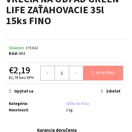
je
á
LIFE ZAŤAHOVACIE 35l
0,0
z
j
15ks FINO
5
s
hviezdičiek.
ť
?
Skladom
(>5 ks)
Kód:
884
€2,19
HĽADAŤ
DO KOŠÍKA
€1,78 bez DPH
Jednotková
cena:
Opýtať sa
Zdieľať
O
d
Kategória
:
Sáčky do koša
p
Hmotnosť
:
1 kg
o
r
ú
Garancia doručenia