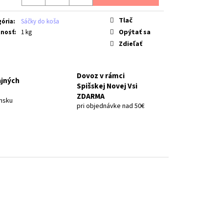
AL POWER ODMASŤOVAČ
Tlač
ória
:
Sáčky do koša
Opýtať sa
nosť
:
1 kg
Zdieľať
Dovoz v rámci
ajných
Spišskej Novej Vsi
ZDARMA
nsku
pri objednávke nad 50€