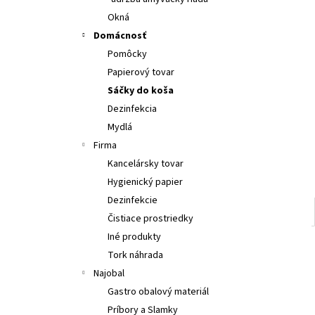
MAXI KUCHYNSKÉ UTIERKY 2-VRSTV
19CMX100M 1KS
Okná
€4,69
Domácnosť
Pomôcky
Papierový tovar
Sáčky do koša
Dezinfekcia
Mydlá
Firma
Kancelársky tovar
Hygienický papier
Dezinfekcie
Čistiace prostriedky
Iné produkty
Tork náhrada
Najobal
Gastro obalový materiál
Príbory a Slamky