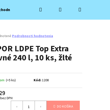
Hľadať
Prihlásenie
Nákupný
chodné podmienky
Kontakty
košík
rné
dnotené
Podrobnosti hodnotenia
enie
POR LDPE Top Extra
tu
né 240 l, 10 ks, žlté
čiek.
dom
(>5 ks)
Kód:
1208
29
Nasledujúce
 bez DPH
otková
DO KOŠÍKA