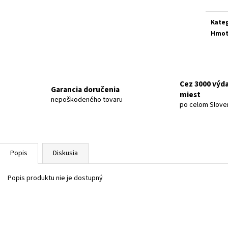
LINTEO GREEN TEA TOALETNÝ PAPIER BIELY, 3
JAR PROFESSION
VRST. 30KS
750 ML
Kateg
€10,49
€3,99
Hmot
Cez 3000 výd
Garancia doručenia
miest
nepoškodeného tovaru
po celom Slove
Popis
Diskusia
Popis produktu nie je dostupný