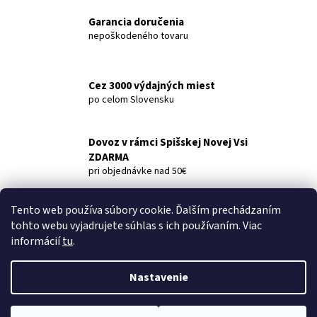
č
a
Garancia doručenia
m
nepoškodeného tovaru
e
Cez 3000 výdajných miest
LINTEO
po celom Slovensku
SATIN
ANTIBAKTERIAL
TEKUTÉ
MYDLO
Dovoz v rámci Spišskej Novej Vsi
S
ZDARMA
GLYCERÍNOM
pri objednávke nad 50€
BIELE
5
L
Tento web používa súbory cookie. Ďalším prechádzaním
€8,59
Popis
Diskusia
tohto webu vyjadrujete súhlas s ich používaním. Viac
informácií
tu
.
Popis produktu nie je dostupný
Nastavenie
Z
Vytvoril Shoptet
á