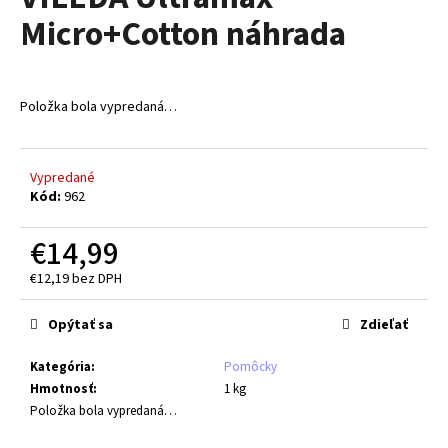
je
á
Micro+Cotton náhrada
0,0
z
j
5
s
hviezdičiek.
ť
Položka bola vypredaná…
?
Vypredané
Kód:
962
HĽADAŤ
€14,99
€12,19 bez DPH
Jednotková
O
cena:
Opýtať sa
Zdieľať
d
p
Kategória
:
Pomôcky
o
Hmotnosť
:
1 kg
r
Položka bola vypredaná…
ú