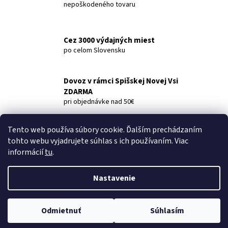
č
nepoškodeného tovaru
a
m
e
Cez 3000 výdajných miest
po celom Slovensku
FRESH
VRECIA
Dovoz v rámci Spišskej Novej Vsi
NA
ODPAD
ZDARMA
150L
pri objednávke nad 50€
76X105
10KS
Tento web používa súbory cookie. Ďalším prechádzaním
€2,49
Popis
Diskusia
tohto webu vyjadrujete súhlas s ich používaním. Viac
informácií
tu
.
Popis produktu nie je dostupný
Nastavenie
Z
Vytvoril Shoptet
á
Odmietnuť
Súhlasím
Copyright 2026
najdrogéria.sk
. Všetky práva vyhradené.
p