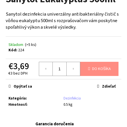
je
á
0,0
z
j
Sanytol dezinfekcia univerzálny antibakteriálny čistič s
5
s
vôňou eukalyptu 500ml s rozprašovačom vám poskytne
hviezdičiek.
spoľahlivý výkon a skvelé výsledky.
ť
?
Skladom
(>5 ks)
Kód:
224
€3,69
HĽADAŤ
DO KOŠÍKA
€3 bez DPH
Jednotková
cena:
Opýtať sa
Zdieľať
O
d
Kategória
:
Dezinfekcia
p
Hmotnosť
:
0.5 kg
o
r
ú
Garancia doručenia