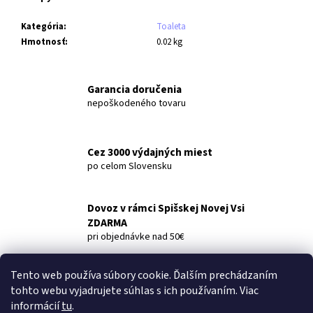
č
a
Kategória
:
Toaleta
m
Hmotnosť
:
0.02 kg
e
LINTEO
Garancia doručenia
TEKUTÉ
nepoškodeného tovaru
MYDLO
MODRÉ
S
GLYCERÍNOM
Cez 3000 výdajných miest
5L
po celom Slovensku
€8,59
Dovoz v rámci Spišskej Novej Vsi
ZDARMA
pri objednávke nad 50€
Tento web používa súbory cookie. Ďalším prechádzaním
Popis
Diskusia
tohto webu vyjadrujete súhlas s ich používaním. Viac
informácií
tu
.