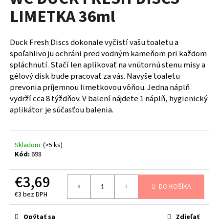
je
á
LIMETKA 36ml
0,0
z
j
5
s
hviezdičiek.
Duck Fresh Discs dokonale vyčistí vašu toaletu a
ť
spoľahlivo ju ochráni pred vodným kameňom pri každom
?
spláchnutí. Stačí len aplikovať na vnútornú stenu misy a
gélový disk bude pracovať za vás. Navyše toaletu
prevonia príjemnou limetkovou vôňou. Jedna náplň
vydrží cca 8 týždňov. V balení nájdete 1 náplň, hygienický
aplikátor je súčasťou balenia.
HĽADAŤ
Skladom
(>5 ks)
O
Kód:
698
d
p
€3,69
o
DO KOŠÍKA
€3 bez DPH
r
Jednotková
ú
cena:
Opýtať sa
Zdieľať