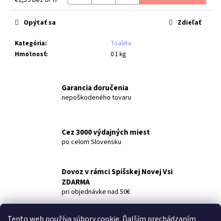
č
Jednotková
a
cena:
m
Opýtať sa
Zdieľať
e
Kategória
:
Toaleta
Hmotnosť
:
0.1 kg
JAR
PROFESSIONAL
POWER
Garancia doručenia
ODMASŤOVAČ
750
nepoškodeného tovaru
ML
€3,99
Cez 3000 výdajných miest
po celom Slovensku
Dovoz v rámci Spišskej Novej Vsi
ZDARMA
pri objednávke nad 50€
Tento web používa súbory cookie. Ďalším prechádzaním