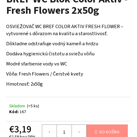
je
á
Fresh Flowers 2x50g
0,0
z
j
5
s
hviezdičiek.
OSVIEŽOVAČ WC BREF COLOR AKTIV FRESH FLOWER –
ť
vytvorené s dôrazom na kvalitu a starostlivosť.
?
Dôkladne odstraňuje vodný kameň a hrdzu
Dodáva hygienickú čistotu a sviežu vôňu
Modré sfarbenie vody vo WC
HĽADAŤ
Vôňa: Fresh Flowers / Čerstvé kvety
Hmotnosť: 2x50g
O
d
Skladom
(>5 ks)
p
Kód:
167
o
r
€3,19
ú
DO KOŠÍKA
€2,59 bez DPH