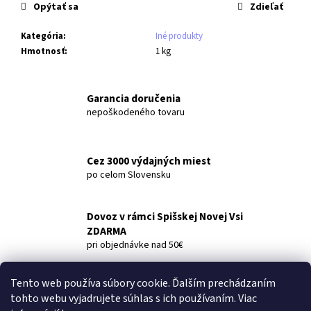
č
cena:
Opýtať sa
Zdieľať
a
m
Kategória
:
Iné produkty
e
Hmotnosť
:
1 kg
PERWOLL
Garancia doručenia
BLACK
1,029L
nepoškodeného tovaru
20PD
€5,69
Cez 3000 výdajných miest
po celom Slovensku
Dovoz v rámci Spišskej Novej Vsi
ZDARMA
pri objednávke nad 50€
Tento web používa súbory cookie. Ďalším prechádzaním
Popis
Diskusia
tohto webu vyjadrujete súhlas s ich používaním. Viac