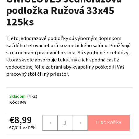
je
á
podložka Ružová 33x45
0,0
z
j
125ks
5
s
hviezdičiek.
ť
Tieto jednorazové podložky sú výborným doplnkom
?
každého tetovacieho či kozmetického salónu. Používajú
sa na ochranu pracovného stola. Sú vyrobené z celulózy,
ktorá skvele absorbuje tekutiny a ich spodná časť z
vodeodolnej fólie zabráni aby kvapaliny poškodili Váš
HĽADAŤ
pracovný stôl či iný priestor.
Skladom
(4 ks)
O
Kód:
848
d
p
€8,99
o
DO KOŠÍKA
r
€7,31 bez DPH
ú
Jednotková