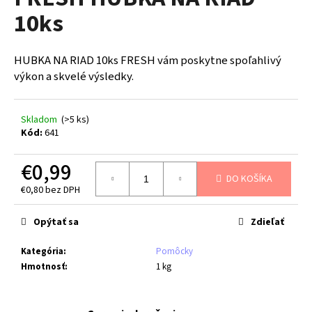
je
á
10ks
0,0
z
j
5
s
hviezdičiek.
HUBKA NA RIAD 10ks FRESH vám poskytne spoľahlivý
ť
výkon a skvelé výsledky.
?
Skladom
(>5 ks)
Kód:
641
HĽADAŤ
€0,99
DO KOŠÍKA
€0,80 bez DPH
Jednotková
cena:
O
Opýtať sa
Zdieľať
d
p
Kategória
:
Pomôcky
o
Hmotnosť
:
1 kg
r
ú