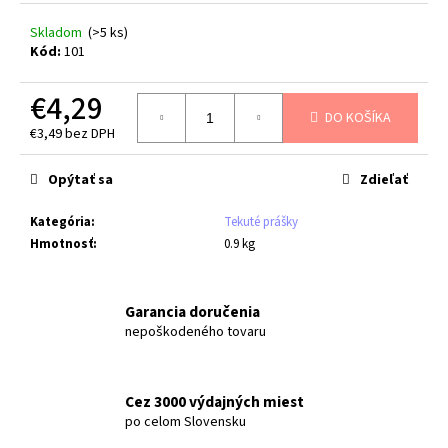
č
a
Skladom
(>5 ks)
m
Kód:
101
e
€4,29
DO KOŠÍKA
LINTEO
€3,49 bez DPH
GREEN
Jednotková
TEA
cena:
TOALETNÝ
Opýtať sa
Zdieľať
PAPIER
BIELY,
Kategória
:
Tekuté prášky
3
Hmotnosť
:
0.9 kg
VRST.
30KS
€10,49
Garancia doručenia
nepoškodeného tovaru
Cez 3000 výdajných miest
po celom Slovensku