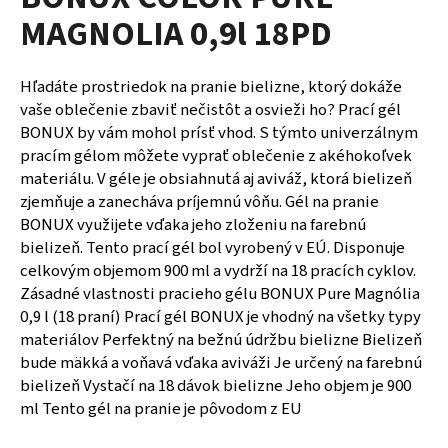
je
á
MAGNOLIA 0,9l 18PD
0,0
z
j
5
s
hviezdičiek.
Hľadáte prostriedok na pranie bielizne, ktorý dokáže
ť
vaše oblečenie zbaviť nečistôt a osvieži ho? Prací gél
?
BONUX by vám mohol prísť vhod. S týmto univerzálnym
pracím gélom môžete vyprať oblečenie z akéhokoľvek
materiálu. V géle je obsiahnutá aj aviváž, ktorá bielizeň
zjemňuje a zanecháva príjemnú vôňu. Gél na pranie
BONUX využijete vďaka jeho zloženiu na farebnú
HĽADAŤ
bielizeň. Tento prací gél bol vyrobený v EÚ. Disponuje
celkovým objemom 900 ml a vydrží na 18 pracích cyklov.
Zásadné vlastnosti pracieho gélu BONUX Pure Magnólia
0,9 l (18 praní) Prací gél BONUX je vhodný na všetky typy
O
d
materiálov Perfektný na bežnú údržbu bielizne Bielizeň
p
bude mäkká a voňavá vďaka aviváži Je určený na farebnú
o
bielizeň Vystačí na 18 dávok bielizne Jeho objem je 900
r
ml Tento gél na pranie je pôvodom z EU
ú