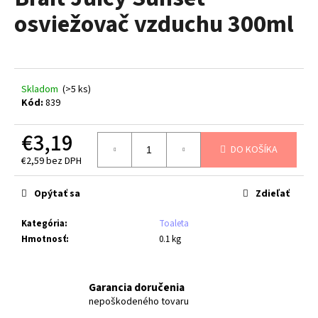
je
á
osviežovač vzduchu 300ml
0,0
z
j
5
s
hviezdičiek.
ť
?
Skladom
(>5 ks)
Kód:
839
€3,19
DO KOŠÍKA
€2,59 bez DPH
HĽADAŤ
Jednotková
cena:
Opýtať sa
Zdieľať
O
Kategória
:
Toaleta
d
Hmotnosť
:
0.1 kg
p
o
r
Garancia doručenia
nepoškodeného tovaru
ú